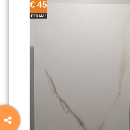
€ 45
PER MÂ²