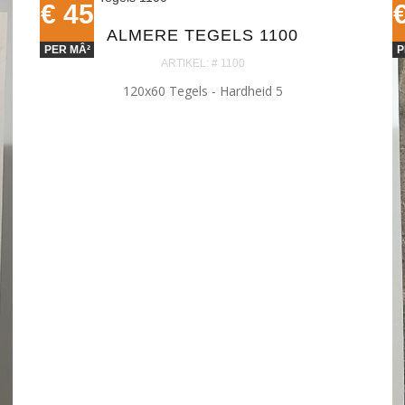
€ 45
ALMERE TEGELS 1100
PER MÂ²
P
ARTIKEL: # 1100
120x60 Tegels - Hardheid 5