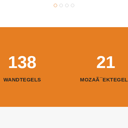
138
21
WANDTEGELS
MOZAÃ¯EKTEGEL