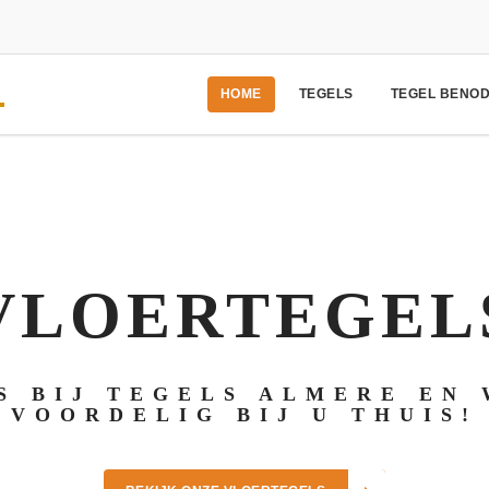
HOME
TEGELS
TEGEL BENO
VLOERTEGEL
S BIJ TEGELS ALMERE EN 
VOORDELIG BIJ U THUIS!