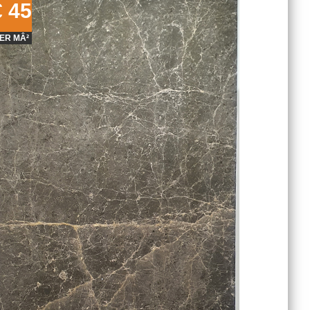
€ 45
€ 45
ER MÂ²
PER MÂ²